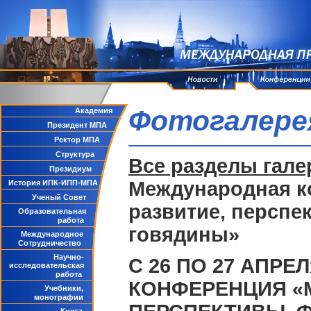
Фотогалере
Академия
Президент МПА
Ректор МПА
Структура
Все разделы гале
Президиум
Международная к
История ИПК-ИПП-МПА
Ученый Совет
развитие, перспе
Образовательная
работа
говядины»
Международное
Сотрудничество
Научно-
С 26 ПО 27 АПР
исследовательская
работа
КОНФЕРЕНЦИЯ «
Учебники,
монографии