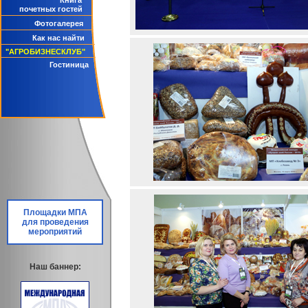
Книга
почетных гостей
Фотогалерея
Как нас найти
"АГРОБИЗНЕСКЛУБ"
Гостиница
Площадки МПА
для проведения
мероприятий
Наш баннер: