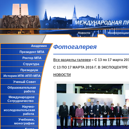
Фотогалерея
Академия
Президент МПА
Ректор МПА
Все разделы галереи
»
С 13 по 17 марта 2
Структура
С 13 ПО 17 МАРТА 2016 Г. В ЭКСПОЦЕН
Президиум
НОВОСТИ
История ИПК-ИПП-МПА
Ученый Совет
Образовательная
работа
Международное
Сотрудничество
Научно-
исследовательская
работа
Учебники,
монографии