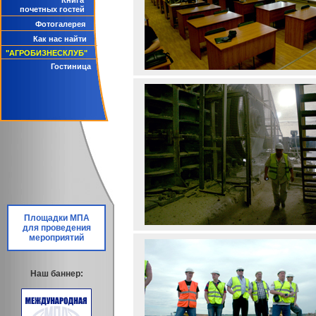
Книга
почетных гостей
Фотогалерея
Как нас найти
"АГРОБИЗНЕСКЛУБ"
Гостиница
Площадки МПА
для проведения
мероприятий
Наш баннер: