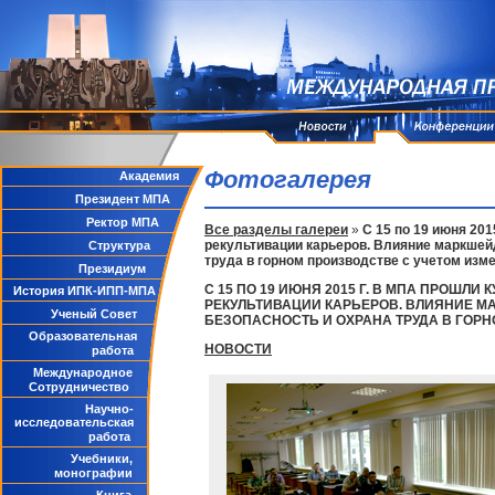
Фотогалерея
Академия
Президент МПА
Ректор МПА
Все разделы галереи
»
С 15 по 19 июня 20
рекультивации карьеров. Влияние маркшей
Структура
труда в горном производстве с учетом изм
Президиум
С 15 ПО 19 ИЮНЯ 2015 Г. В МПА ПРОШ
История ИПК-ИПП-МПА
РЕКУЛЬТИВАЦИИ КАРЬЕРОВ. ВЛИЯНИЕ 
Ученый Совет
БЕЗОПАСНОСТЬ И ОХРАНА ТРУДА В ГОР
Образовательная
НОВОСТИ
работа
Международное
Сотрудничество
Научно-
исследовательская
работа
Учебники,
монографии