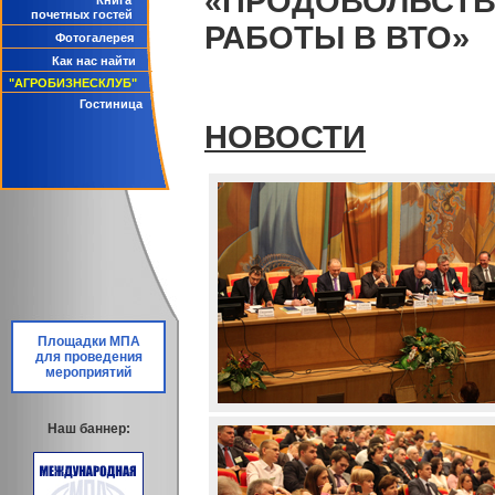
«ПРОДОВОЛЬСТВ
Книга
почетных гостей
РАБОТЫ В ВТО»
Фотогалерея
Как нас найти
"АГРОБИЗНЕСКЛУБ"
Гостиница
НОВОСТИ
Площадки МПА
для проведения
мероприятий
Наш баннер: