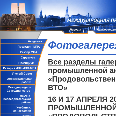
Фотогалере
Академия
Президент МПА
Ректор МПА
Структура
Все разделы гале
Президиум
промышленной ак
История ИПК-ИПП-МПА
Ученый Совет
«Продовольственн
Образовательная
работа
ВТО»
Международное
Сотрудничество
Научно-
16 И 17 АПРЕЛЯ
исследовательская
работа
ПРОМЫШЛЕННОЙ
Учебники,
монографии