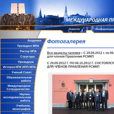
Фотогалерея
Академия
Президент МПА
Ректор МПА
Все разделы галереи
»
С 29.09.2012 г. по 
для членов Правления РСМКП
Структура
Президиум
С 29.09.2012 Г. ПО 06.10.2012 Г. СО
ДЛЯ ЧЛЕНОВ ПРАВЛЕНИЯ РСМКП
История ИПК-ИПП-МПА
Ученый Совет
Образовательная
работа
Международное
Сотрудничество
Научно-
исследовательская
работа
Учебники,
монографии