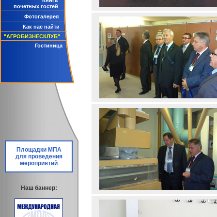
Книга
почетных гостей
Фотогалерея
Как нас найти
"АГРОБИЗНЕСКЛУБ"
Гостиница
Площадки МПА
для проведения
мероприятий
Наш баннер: