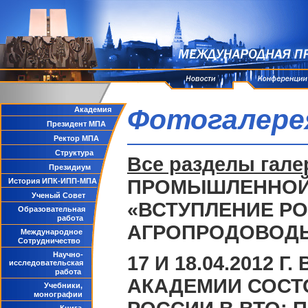
Фотогалере
Академия
Президент МПА
Ректор МПА
Структура
Все разделы гале
Президиум
ПРОМЫШЛЕННОЙ
История ИПК-ИПП-МПА
Ученый Совет
«ВСТУПЛЕНИЕ РО
Образовательная
работа
АГРОПРОДОВОДЬ
Международное
Сотрудничество
Научно-
17 И 18.04.201
исследовательская
работа
АКАДЕМИИ СОСТ
Учебники,
монографии