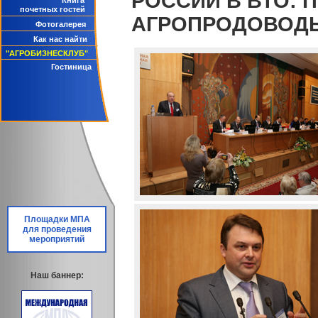
РОССИИ В ВТО: 
Книга
почетных гостей
АГРОПРОДОВОДЬ
Фотогалерея
Как нас найти
"АГРОБИЗНЕСКЛУБ"
Гостиница
Площадки МПА
для проведения
мероприятий
Наш баннер: