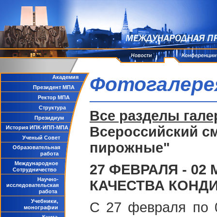
Фотогалере
Академия
Президент МПА
Ректор МПА
Структура
Все разделы гале
Президиум
Всероссийский см
История ИПК-ИПП-МПА
Ученый Совет
пирожные"
Образовательная
работа
Международное
27 ФЕВРАЛЯ - 02 
Сотрудничество
Научно-
КАЧЕСТВА КОНД
исследовательская
работа
Учебники,
С 27 февраля по 0
монографии