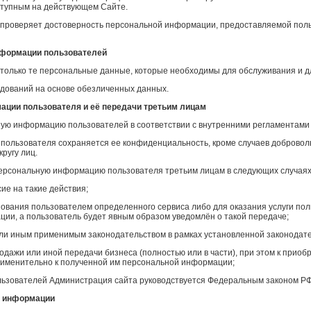
ступным на действующем Сайте.
е проверяет достоверность персональной информации, предоставляемой поль
информации пользователей
 только те персональные данные, которые необходимы для обслуживания и д
едований на основе обезличенных данных.
мации пользователя и её передачи третьим лицам
ную информацию пользователей в соответствии с внутренними регламентами
 пользователя сохраняется ее конфиденциальность, кроме случаев доброво
ругу лиц.
персональную информацию пользователя третьим лицам в следующих случаях
сие на такие действия;
зования пользователем определенного сервиса либо для оказания услуги по
и, а пользователь будет явным образом уведомлён о такой передаче;
или иным применимым законодательством в рамках установленной законодат
родажи или иной передачи бизнеса (полностью или в части), при этом к прио
именительно к полученной им персональной информации;
ользователей Администрация сайта руководствуется Федеральным законом Р
й информации