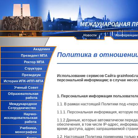
Академия
Политика в отношении
Президент МПА
Ректор МПА
Структура
Президиум
Использование сервисов Сайта grainfood.r
персональной информации; в случае несог
История ИПК-ИПП-МПА
Ученый Совет
Образовательная
1. Персональная информация пользователе
работа
Международное
1.1. В рамках настоящей Политики под «пе
Сотрудничество
1.1.1. Персональная информация, которую п
Научно-
исследовательская
1.1.2 Данные, которые автоматически перед
работа
обеспечения, в том числе IP-адрес, информа
Учебники,
время доступа, адрес запрашиваемой страни
монографии
1.2. Настоящая Политика применима только к