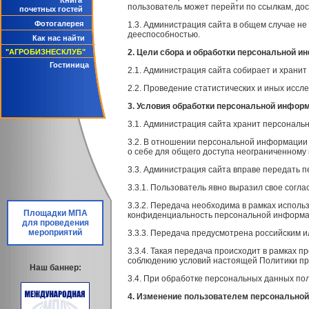
Книга
пользователь может перейти по ссылкам, до
почетных гостей
Фотогалерея
1.3. Администрация сайта в общем случае н
дееспособностью.
Как нас найти
"АГРОБИЗНЕСКЛУБ"
2. Цели сбора и обработки персональной 
Гостиница
2.1. Администрация сайта собирает и хранит
2.2. Проведение статистических и иных иссл
3. Условия обработки персональной инфор
3.1. Администрация сайта хранит персональ
3.2. В отношении персональной информации
о себе для общего доступа неограниченному к
3.3. Администрация сайта вправе передать 
3.3.1. Пользователь явно выразил свое согла
3.3.2. Передача необходима в рамках исполь
Площадки МПА
конфиденциальность персональной информаци
для проведения
мероприятий
3.3.3. Передача предусмотрена российским 
3.3.4. Такая передача происходит в рамках п
соблюдению условий настоящей Политики пр
Наш баннер:
3.4. При обработке персональных данных п
4. Изменение пользователем персонально