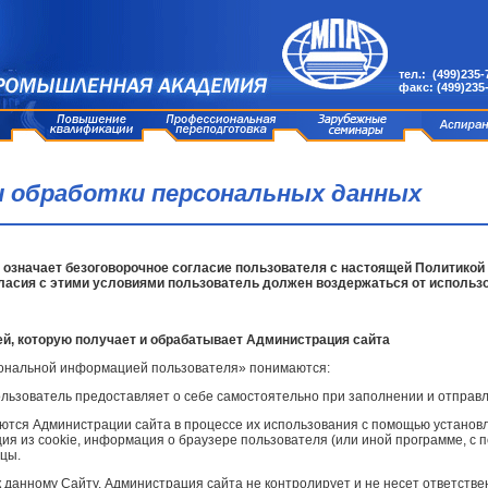
тел.: (499)235-
факс: (499)235
 обработки персональных данных
u означает безоговорочное согласие пользователя с настоящей Политикой
ласия с этими условиями пользователь должен воздержаться от использо
й, которую получает и обрабатывает Администрация сайта
рсональной информацией пользователя» понимаются:
ользователь предоставляет о себе самостоятельно при заполнении и отправ
аются Администрации сайта в процессе их использования с помощью установ
ция из cookie, информация о браузере пользователя (или иной программе, с 
цы.
 данному Сайту. Администрация сайта не контролирует и не несет ответствен