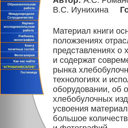
Образовательная
В.С. Иунихина
Г
работа
Международное
Сотрудничество
Научно-
исследовательская
Материал книги ос
работа
Учебники,
положзениях отрас
монографии
Книга
представлениях о 
почетных гостей
Фотогалерея
и содержат соврем
Как нас найти
рынка хлебобулочн
"АГРОБИЗНЕСКЛУБ"
Гостиница
технологиях и исп
оборудовании, об 
хлебобулочных изде
усвоения материал
большое количеств
и фотографий.