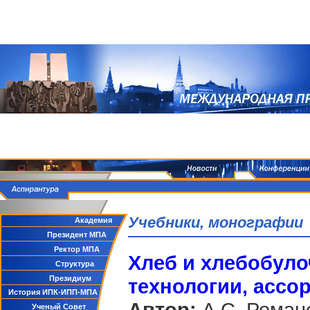
Учебники, монографии
Академия
Президент МПА
Ректор МПА
Хлеб и хлебобуло
Структура
Президиум
технологии, ассо
История ИПК-ИПП-МПА
Автор:
А.С. Романо
Ученый Совет