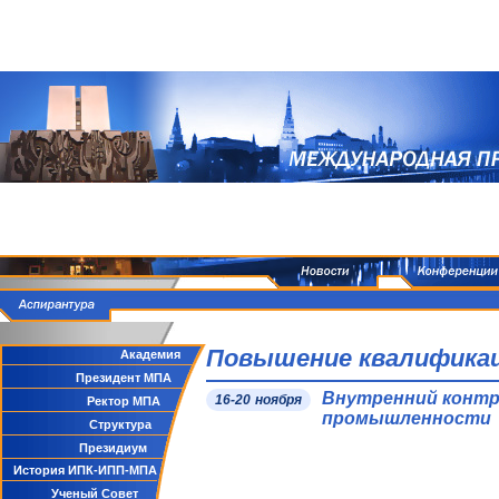
Повышение квалифика
Академия
Президент МПА
Внутренний контр
16-20 ноября
Ректор МПА
промышленности
Структура
Президиум
История ИПК-ИПП-МПА
Ученый Совет