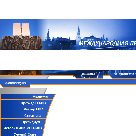
Академия
Президент МПА
Ректор МПА
Структура
Президиум
История ИПК-ИПП-МПА
Ученый Совет