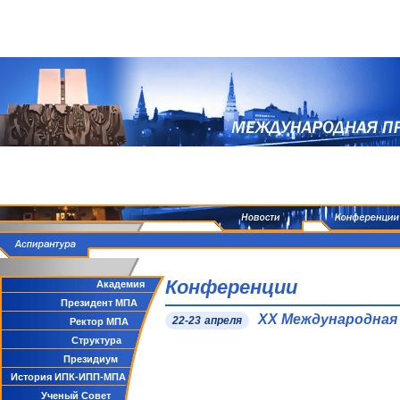
Конференции
Академия
Президент МПА
XX Международная
22-23 апреля
Ректор МПА
Структура
Президиум
История ИПК-ИПП-МПА
Ученый Совет